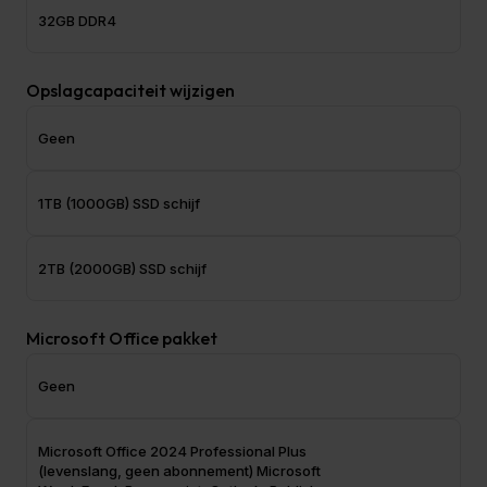
32GB DDR4
Opslagcapaciteit wijzigen
Geen
1TB (1000GB) SSD schijf
2TB (2000GB) SSD schijf
Microsoft Office pakket
Geen
Let op
Microsoft Office 2024 Professional Plus
Wij zijn gesloten van 27 juli t/m 7 augustus.
(levenslang, geen abonnement) Microsoft