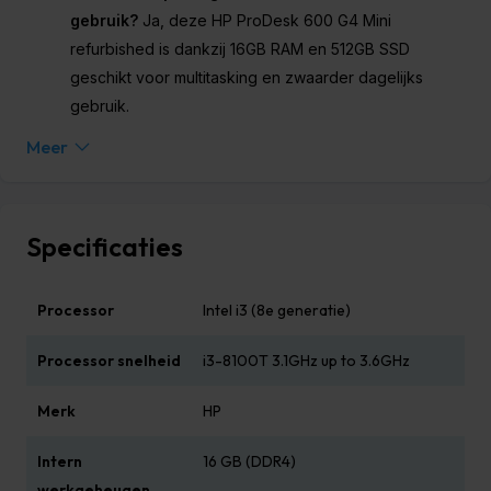
gebruik?
Ja, deze HP ProDesk 600 G4 Mini
refurbished is dankzij 16GB RAM en 512GB SSD
geschikt voor multitasking en zwaarder dagelijks
gebruik.
Meer
Specificaties
Processor
Intel i3 (8e generatie)
Processor snelheid
i3-8100T 3.1GHz up to 3.6GHz
Merk
HP
Intern
16 GB (DDR4)
werkgeheugen