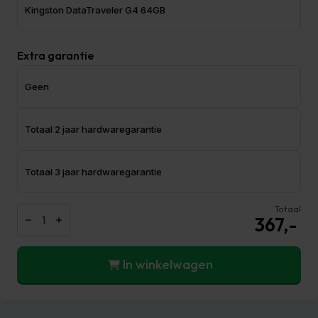
Kingston DataTraveler G4 64GB
Extra garantie
Geen
Totaal 2 jaar hardwaregarantie
Totaal 3 jaar hardwaregarantie
HP
Totaal
ProDesk
367,-
600
G4
Mini
In winkelwagen
|
i3
-
8100T
QuadCore