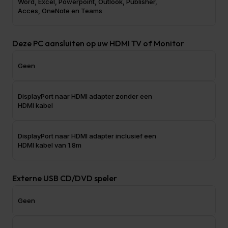
Bestellingen en e-mails worden daarna zo snel
Word, Excel, Powerpoint, Outlook, Publisher,
Acces, OneNote en Teams
mogelijk weer opgepakt. Bestellingen worden in
de week van 10 augustus verzonden.
Deze PC aansluiten op uw HDMI TV of Monitor
Geen
DisplayPort naar HDMI adapter zonder een
HDMI kabel
DisplayPort naar HDMI adapter inclusief een
HDMI kabel van 1.8m
Externe USB CD/DVD speler
Geen