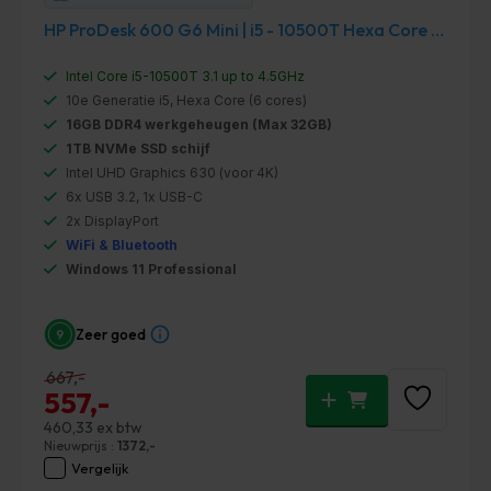
HP ProDesk 600 G6 Mini | i5 - 10500T Hexa Core | 16GB DDR4 | 1TB SSD | 2x DisplayPort| WiFi | Bluetooth | Windows 11 PRO | Refurbished
Intel Core i5-10500T 3.1 up to 4.5GHz
10e Generatie i5, Hexa Core (6 cores)
16GB DDR4 werkgeheugen (Max 32GB)
1TB NVMe SSD schijf
Intel UHD Graphics 630 (voor 4K)
6x USB 3.2, 1x USB-C
2x DisplayPort
WiFi & Bluetooth
Windows 11 Professional
Zeer goed
667,-
Oorspronkelijke
Huidige
557,-
prijs
prijs
460,33
ex btw
was:
is:
Nieuwprijs :
1372,-
Vergelijk
€ 667,00.
€ 557,00.