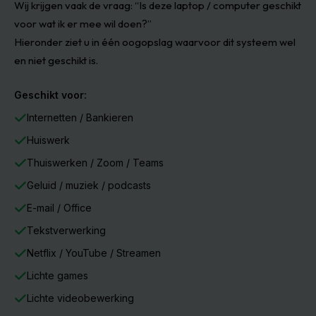
|
Wij krijgen vaak de vraag: “Is deze laptop / computer geschikt
16GB
voor wat ik er mee wil doen?”
DDR4
|
Hieronder ziet u in één oogopslag waarvoor dit systeem wel
512GB
en niet geschikt is.
SSD
|
2x
DisplayPort
Geschikt voor:
|
WiFi
Internetten / Bankieren
|
1x
Huiswerk
USB-
C
Thuiswerken / Zoom / Teams
Thunderbolt
|
Geluid / muziek / podcasts
Bluetooth
|
E-mail / Office
Windows
11
Tekstverwerking
PRO
|
Netflix / YouTube / Streamen
Refurbished
hoeveelheid
Lichte games
Lichte videobewerking