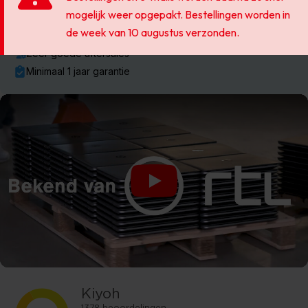
Snelle levering
26 jaar ervaring
Zeer goede aftersales
Minimaal 1 jaar garantie
Play