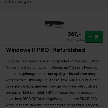
Uitbreidingen
SSD
|
2x
DisplayPort
|
HP ProDesk 600 G4 Mini | i3 –
WiFi
|
8100T QuadCore | 16GB DDR4 |
1x
USB-
512GB SSD | 2x DisplayPort | WiFi |
C
Thunderbolt
1x USB-C Thunderbolt | Bluetooth |
|
Bluetooth
Windows 11 PRO | Refurbished
|
Windows
11
Op zoek naar een snelle en compacte HP ProDesk 600 G4
PRO
|
Mini refurbished computer in Nederland? Deze uitvoering
Refurbished
met extra geheugen en ruime opslag is ideaal voor soepel
hoeveelheid
werken en multitasking.De HP ProDesk 600 G4 Mini is een
zakelijke desktop met een stevige bouw en betrouwbare
prestaties. Met een Intel i3-8100T quad core processor,
maar liefst 16GB DDR4 werkgeheugen en een 512GB SSD
werk je zonder moeite met meerdere programma’s tegelijk.