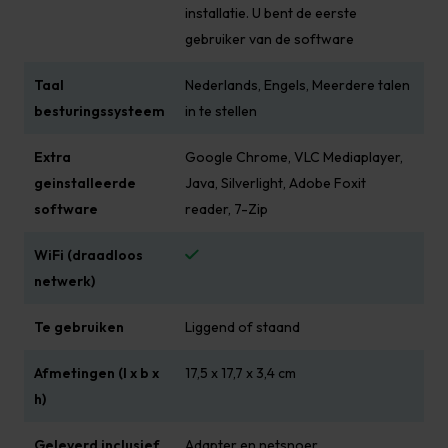
installatie. U bent de eerste
gebruiker van de software
Taal
Nederlands, Engels, Meerdere talen
besturingssysteem
in te stellen
Extra
Google Chrome, VLC Mediaplayer,
geinstalleerde
Java, Silverlight, Adobe Foxit
software
reader, 7-Zip
WiFi (draadloos
netwerk)
Te gebruiken
Liggend of staand
Afmetingen (l x b x
17,5 x 17,7 x 3,4 cm
h)
Geleverd inclusief
Adapter en netsnoer