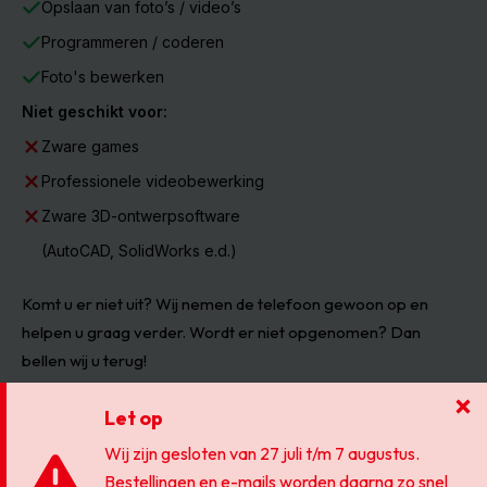
Opslaan van foto’s / video’s
Programmeren / coderen
Foto's bewerken
Niet geschikt voor:
Zware games
Professionele videobewerking
Zware 3D-ontwerpsoftware
(AutoCAD, SolidWorks e.d.)
Komt u er niet uit? Wij nemen de telefoon gewoon op en
helpen u graag verder. Wordt er niet opgenomen? Dan
bellen wij u terug!
Over ons
Beste refurbished producten van NL